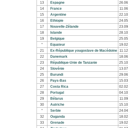
13
Espagne
26.06
14
France
11.06
15
Argentine
22.10
16
Ethiopie
24.05
17
Nouvelle-Zélande
23.09
18
Islande
28.10
19
Belgique
25.05
"
Equateur
19.02
21
Ex-République yougoslave de Macédoine
11.12
22
Danemark
18.06
23
République-Unie de Tanzanie
25.10
24
Slovénie
13.07
25
Burundi
29.06
26
Pays-Bas
15.03
27
Costa Rica
02.02
28
Portugal
04.10
29
Bélarus
11.09
30
Autriche
15.10
"
Serbie
24.04
32
Ouganda
18.02
33
Grenade
19.02