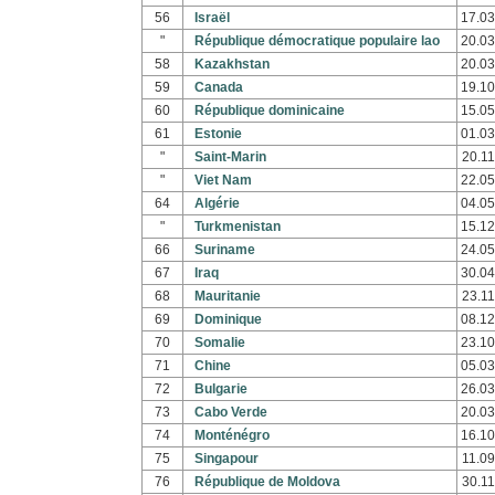
56
Israël
17.03
"
République démocratique populaire lao
20.03
58
Kazakhstan
20.03
59
Canada
19.10
60
République dominicaine
15.05
61
Estonie
01.03
"
Saint-Marin
20.11
"
Viet Nam
22.05
64
Algérie
04.05
"
Turkmenistan
15.12
66
Suriname
24.05
67
Iraq
30.04
68
Mauritanie
23.11
69
Dominique
08.12
70
Somalie
23.10
71
Chine
05.03
72
Bulgarie
26.03
73
Cabo Verde
20.03
74
Monténégro
16.10
75
Singapour
11.09
76
République de Moldova
30.11