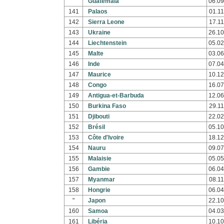
"
Guatemala
06.09
141
Palaos
01.11
142
Sierra Leone
17.11
143
Ukraine
26.10
144
Liechtenstein
05.02
145
Malte
03.06
146
Inde
07.04
147
Maurice
10.12
148
Congo
16.07
149
Antigua-et-Barbuda
12.06
150
Burkina Faso
29.11
151
Djibouti
22.02
152
Brésil
05.10
153
Côte d'Ivoire
18.12
154
Nauru
09.07
155
Malaisie
05.05
156
Gambie
06.04
157
Myanmar
08.11
158
Hongrie
06.04
"
Japon
22.10
160
Samoa
04.03
161
Libéria
10.10