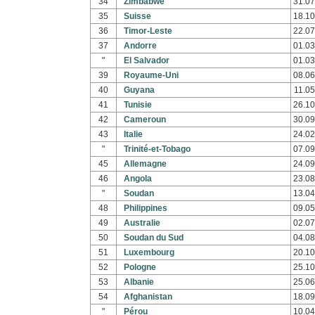
34
Zimbabwe
31.07
35
Suisse
18.10
36
Timor-Leste
22.07
37
Andorre
01.03
"
El Salvador
01.03
39
Royaume-Uni
08.06
40
Guyana
11.05
41
Tunisie
26.10
42
Cameroun
30.09
43
Italie
24.02
"
Trinité-et-Tobago
07.09
45
Allemagne
24.09
46
Angola
23.08
"
Soudan
13.04
48
Philippines
09.05
49
Australie
02.07
50
Soudan du Sud
04.08
51
Luxembourg
20.10
52
Pologne
25.10
53
Albanie
25.06
54
Afghanistan
18.09
"
Pérou
10.04