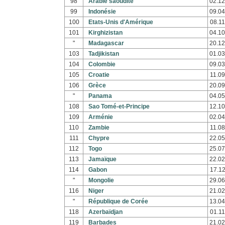
98
Arabie saoudite
02.12
99
Indonésie
09.04
100
Etats-Unis d'Amérique
08.11
101
Kirghizistan
04.10
"
Madagascar
20.12
103
Tadjikistan
01.03
104
Colombie
09.03
105
Croatie
11.09
106
Grèce
20.09
"
Panama
04.05
108
Sao Tomé-et-Principe
12.10
109
Arménie
02.04
110
Zambie
11.08
111
Chypre
22.05
112
Togo
25.07
113
Jamaïque
22.02
114
Gabon
17.12
"
Mongolie
29.06
116
Niger
21.02
"
République de Corée
13.04
118
Azerbaïdjan
01.11
119
Barbades
21.02