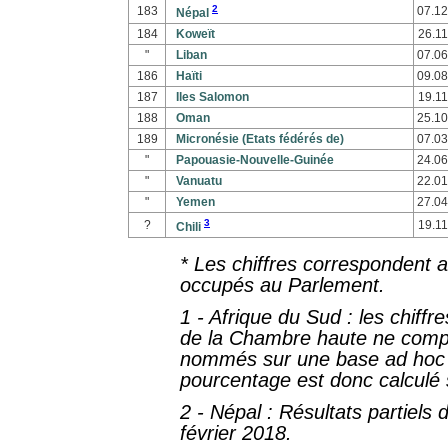
2
183
07.12
Népal
184
Koweït
26.11
"
Liban
07.06
186
Haïti
09.08
187
Iles Salomon
19.11
188
Oman
25.10
189
Micronésie (Etats fédérés de)
07.03
"
Papouasie-Nouvelle-Guinée
24.06
"
Vanuatu
22.01
"
Yemen
27.04
3
?
19.11
Chili
* Les chiffres correspondent 
occupés au Parlement.
1
- Afrique du Sud : les chiffr
de la Chambre haute ne comp
nommés sur une base ad hoc s
pourcentage est donc calculé
2
- Népal : Résultats partiels 
février 2018.