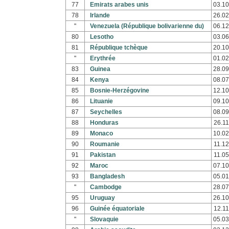
77
Emirats arabes unis
03.10
78
Irlande
26.02
"
Venezuela (République bolivarienne du)
06.12
80
Lesotho
03.06
81
République tchèque
20.10
"
Erythrée
01.02
83
Guinea
28.09
84
Kenya
08.07
85
Bosnie-Herzégovine
12.10
86
Lituanie
09.10
87
Seychelles
08.09
88
Honduras
26.11
89
Monaco
10.02
90
Roumanie
11.12
91
Pakistan
11.05
92
Maroc
07.10
93
Bangladesh
05.01
"
Cambodge
28.07
95
Uruguay
26.10
96
Guinée équatoriale
12.11
"
Slovaquie
05.03