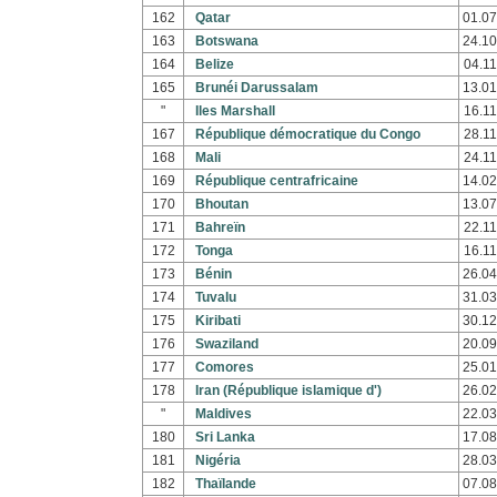
162
Qatar
01.07
163
Botswana
24.10
164
Belize
04.11
165
Brunéi Darussalam
13.01
"
Iles Marshall
16.11
167
République démocratique du Congo
28.11
168
Mali
24.11
169
République centrafricaine
14.02
170
Bhoutan
13.07
171
Bahreïn
22.11
172
Tonga
16.11
173
Bénin
26.04
174
Tuvalu
31.03
175
Kiribati
30.12
176
Swaziland
20.09
177
Comores
25.01
178
Iran (République islamique d')
26.02
"
Maldives
22.03
180
Sri Lanka
17.08
181
Nigéria
28.03
182
Thaïlande
07.08