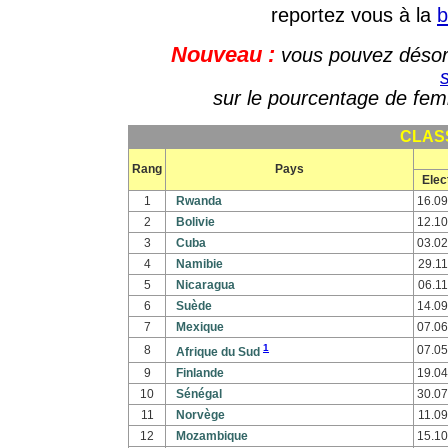
reportez vous à la
b
Nouveau :
vous pouvez désor
sur le pourcentage de fem
CLAS
Rang
Pays
Elec
1
Rwanda
16.09
2
Bolivie
12.10
3
Cuba
03.02
4
Namibie
29.11
5
Nicaragua
06.11
6
Suède
14.09
7
Mexique
07.06
1
8
07.05
Afrique du Sud
9
Finlande
19.04
10
Sénégal
30.07
11
Norvège
11.09
12
Mozambique
15.10