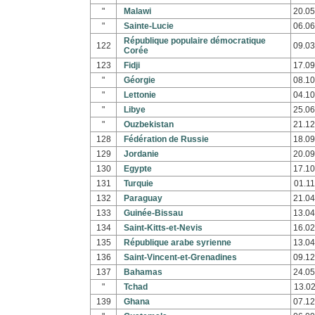
"
Malawi
20.05
"
Sainte-Lucie
06.06
République populaire démocratique
122
09.03
Corée
123
Fidji
17.09
"
Géorgie
08.10
"
Lettonie
04.10
"
Libye
25.06
"
Ouzbekistan
21.12
128
Fédération de Russie
18.09
129
Jordanie
20.09
130
Egypte
17.10
131
Turquie
01.11
132
Paraguay
21.04
133
Guinée-Bissau
13.04
134
Saint-Kitts-et-Nevis
16.02
135
République arabe syrienne
13.04
136
Saint-Vincent-et-Grenadines
09.12
137
Bahamas
24.05
"
Tchad
13.02
139
Ghana
07.12