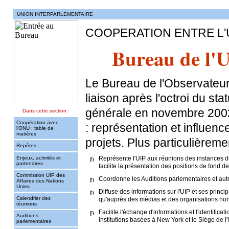
UNION INTERPARLEMENTAIRE
COOPERATION ENTRE L'
Bureau de l'
Le Bureau de l'Observateu
liaison après l'octroi du st
générale en novembre 2002.
Dans cette section :
Coopération avec
: représentation et influen
l'ONU : table de
matières
projets. Plus particulièreme
Repères
Enjeux, activités et
Représente l'UIP aux réunions des instances des
partenaires
facilite la présentation des positions de fond 
Commission UIP des
Coordonne les Auditions parlementaires et aut
Affaires des Nations
Unies
Diffuse des informations sur l'UIP et ses princ
Calendrier des
qu'auprès des médias et des organisations no
réunions
Facilite l'échange d'informations et l'identific
Auditions
institutions basées à New York et le Siège de l
parlementaires