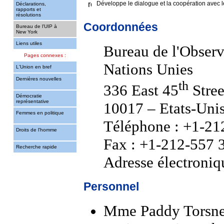
Développe le dialogue et la coopération avec 
Déclarations,
rapports et
résolutions
Coordonnées
Bureau de l'UIP à
New York
Liens utiles
Bureau de l'Observ
Pages connexes :
Nations Unies
L'Union en bref
Dernières nouvelles
th
336 East 45
Stree
Démocratie
représentative
10017 – Etats-Uni
Femmes en politique
Téléphone : +1-21
Droits de l'homme
Fax : +1-212-557 
Recherche rapide
Adresse électroniq
Personnel
Mme Paddy Torsney